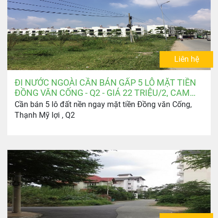
Liên hệ
ĐI NƯỚC NGOÀI CẦN BÁN GẤP 5 LÔ MẶT TIỀN
ĐỒNG VĂN CỐNG - Q2 - GIÁ 22 TRIỆU/2, CAM
KẾT MỀM NHẤT THỊ TRƯỜNG
Cần bán 5 lô đất nền ngay mặt tiền Đồng văn Cống,
Thạnh Mỹ lợi , Q2