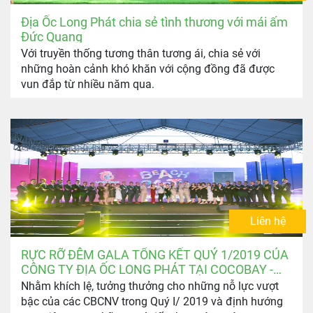
Địa Ốc Long Phát chia sẻ tình thương với mái ấm
Đức Quang
Với truyền thống tương thân tương ái, chia sẻ với
những hoàn cảnh khó khăn với cộng đồng đã được
vun đắp từ nhiều năm qua.
Liên hệ
RỰC RỠ ĐÊM GALA TỔNG KẾT QUÝ 1/2019 CỦA
CÔNG TY ĐỊA ỐC LONG PHÁT TẠI COCOBAY -
ĐÀ NẴNG
Nhằm khích lệ, tưởng thưởng cho những nỗ lực vượt
bậc của các CBCNV trong Quý I/ 2019 và định hướng