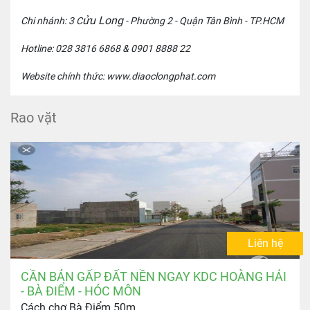
ửu Long
Chi nhánh: 3 C
- Phường 2 - Quận Tân Bình - TP.HCM
Hotline:
028 3816 6868
& 0901 8888 22
Website chính thức: www.diaoclongphat.com
Rao vặt
Liên hệ
CẦN BÁN GẤP ĐẤT NỀN NGAY KDC HOÀNG HẢI
- BÀ ĐIỂM - HÓC MÔN
Cách chợ Bà Điểm 50m