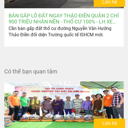
Liên hệ
BÁN GẤP LÔ ĐẤT NGAY THẢO ĐIỀN QUẬN 2 CHỈ
900 TRIỆU NHẬN NỀN - THỔ CƯ 100% - LH XEM
ĐẤT: 0903.346.674
Cần bán gấp đất thổ cư đường Nguyễn Văn Hưởng
Thảo Điền đối diện Trường quốc tế ISHCM mới.
Có thể bạn quan tâm
Liên hệ