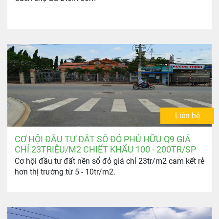
Liên hệ
CƠ HỘI ĐẦU TƯ ĐẤT SỔ ĐỎ PHÚ HỮU Q9 GIÁ
CHỈ 23TRIỆU/M2 CHIẾT KHẤU 100 - 200TR/SP
Cơ hội đầu tư đất nền sổ đỏ giá chỉ 23tr/m2 cam kết rẻ
hơn thị trường từ 5 - 10tr/m2.