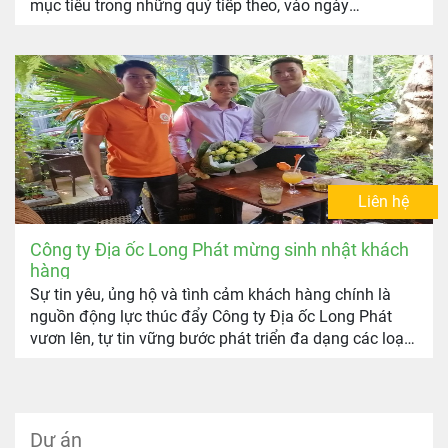
mục tiêu trong những quý tiếp theo, vào ngày
23/5/2019 vừa qua, Công ty Địa Ốc Long Phát đã long
trọng tổ chức Lễ tổng kết hoạt động kinh doanh Quý I
và kế hoạch phát triển dự án kinh doanh Quý II và III
năm 2019 với chủ đề “Đêm hội tụ – Kết nối sức mạnh”
được diễn ra tại CocoBay – Đà Nẵng, đánh dấu một
chặng đường phát triển và gặt hái nhiều thành công
của Long Phát.
Liên hệ
Công ty Địa ốc Long Phát mừng sinh nhật khách
hàng
Sự tin yêu, ủng hộ và tình cảm khách hàng chính là
nguồn động lực thúc đẩy Công ty Địa ốc Long Phát
vươn lên, tự tin vững bước phát triển đa dạng các loại
hình sản phẩm bất động sản tiềm năng phục vụ cho
khách hàng.
Dự án