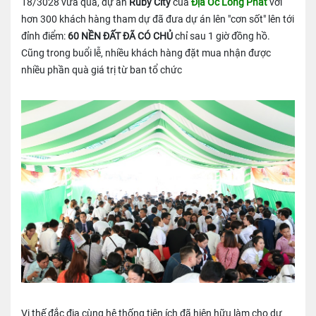
18/3028 vừa qua, dự án
Ruby City
của
Địa Ốc Long Phát
với
hơn 300 khách hàng tham dự đã đưa dự án lên "cơn sốt" lên tới
đỉnh điểm:
60 NỀN ĐẤT ĐÃ CÓ CHỦ
chỉ sau 1 giờ đồng hồ.
Cũng trong buổi lễ, nhiều khách hàng đặt mua nhận được
nhiều phần quà giá trị từ ban tổ chức
Vị thế đắc địa cùng hệ thống tiện ích đã hiện hữu làm cho dự