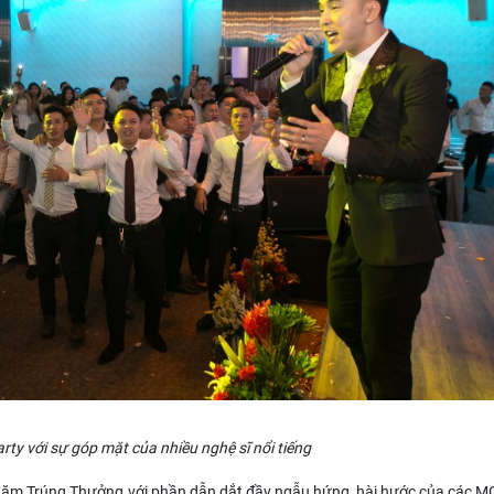
ty với sự góp mặt của nhiều nghệ sĩ nổi tiếng
Thăm Trúng Thưởng với phần dẫn dắt đầy ngẫu hứng, hài hước của các MC