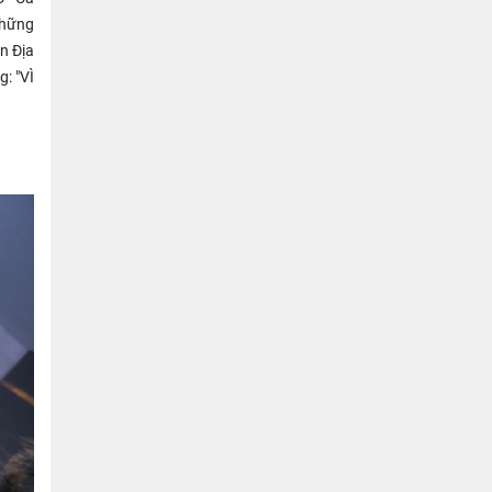
những
n Địa
: "VÌ