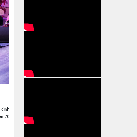
 đình
ơn 70