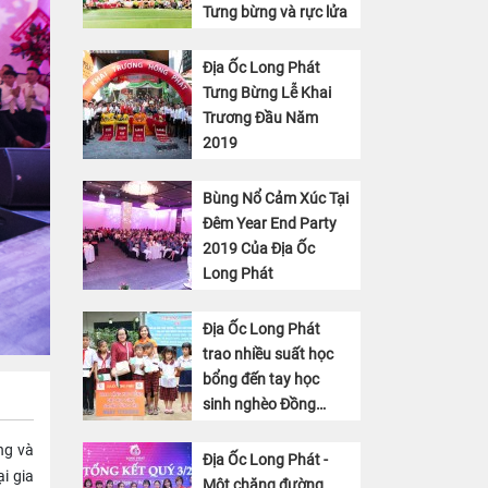
Tưng bừng và rực lửa
Địa Ốc Long Phát
Tưng Bừng Lễ Khai
Trương Đầu Năm
2019
Bùng Nổ Cảm Xúc Tại
Đêm Year End Party
2019 Của Địa Ốc
Long Phát
Địa Ốc Long Phát
trao nhiều suất học
bổng đến tay học
sinh nghèo Đồng
Tháp
ng và
Địa Ốc Long Phát -
i gia
Một chặng đường