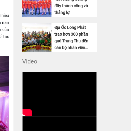
đầy thành công và
thắng lợi
nhiều
n nan
Địa Ốc Long Phát
h của
trao hơn 300 phần
i tác
quà Trung Thu đến
cán bộ nhân viên
công ty
Video