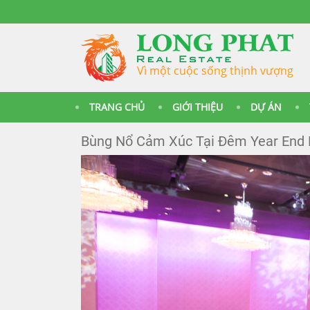
Vì một cuộc sống thịnh vượng
TRANG CHỦ
GIỚI THIỆU
DỰ ÁN
Bùng Nổ Cảm Xúc Tại Đêm Year End P