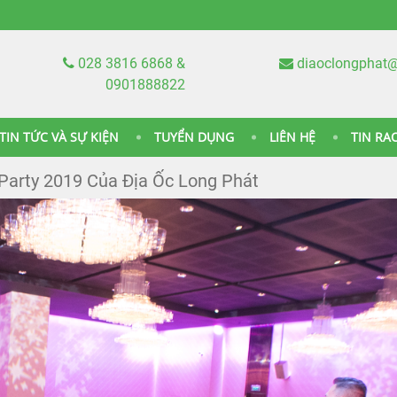
028 3816 6868 &
diaoclongphat
0901888822
TIN TỨC VÀ SỰ KIỆN
TUYỂN DỤNG
LIÊN HỆ
TIN RA
arty 2019 Của Địa Ốc Long Phát