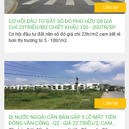
Liên hệ
CƠ HỘI ĐẦU TƯ ĐẤT SỔ ĐỎ PHÚ HỮU Q9 GIÁ
CHỈ 23TRIỆU/M2 CHIẾT KHẤU 100 - 200TR/SP
Cơ hội đầu tư đất nền sổ đỏ giá chỉ 23tr/m2 cam kết rẻ
hơn thị trường từ 5 - 10tr/m2.
Liên hệ
ĐI NƯỚC NGOÀI CẦN BÁN GẤP 5 LÔ MẶT TIỀN
ĐỒNG VĂN CỐNG - Q2 - GIÁ 22 TRIỆU/2, CAM