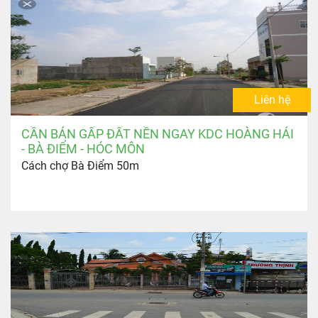
Liên hệ
CẦN BÁN GẤP ĐẤT NỀN NGAY KDC HOÀNG HẢI
- BÀ ĐIỂM - HÓC MÔN
Cách chợ Bà Điểm 50m