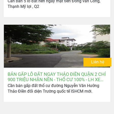
KẾT MỀM NHẤT THỊ TRƯỜNG
Cần bán 5 lô đất nền ngay mặt tiền Đồng văn Cống,
Thạnh Mỹ lợi , Q2
Liên hệ
BÁN GẤP LÔ ĐẤT NGAY THẢO ĐIỀN QUẬN 2 CHỈ
900 TRIỆU NHẬN NỀN - THỔ CƯ 100% - LH XEM
ĐẤT: 0903.346.674
Cần bán gấp đất thổ cư đường Nguyễn Văn Hưởng
Thảo Điền đối diện Trường quốc tế ISHCM mới.