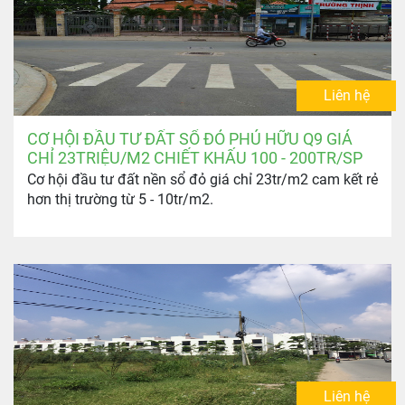
Liên hệ
CƠ HỘI ĐẦU TƯ ĐẤT SỔ ĐỎ PHÚ HỮU Q9 GIÁ
CHỈ 23TRIỆU/M2 CHIẾT KHẤU 100 - 200TR/SP
Cơ hội đầu tư đất nền sổ đỏ giá chỉ 23tr/m2 cam kết rẻ
hơn thị trường từ 5 - 10tr/m2.
Liên hệ