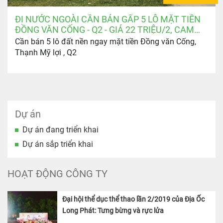
ĐI NƯỚC NGOÀI CẦN BÁN GẤP 5 LÔ MẶT TIỀN
ĐỒNG VĂN CỐNG - Q2 - GIÁ 22 TRIỆU/2, CAM
KẾT MỀM NHẤT THỊ TRƯỜNG
Cần bán 5 lô đất nền ngay mặt tiền Đồng văn Cống,
Thạnh Mỹ lợi , Q2
Dự án
Dự án đang triển khai
Dự án sắp triển khai
HOẠT ĐỘNG CÔNG TY
Đại hội thể dục thể thao lần 2/2019 của Địa Ốc
Long Phát: Tưng bừng và rực lửa