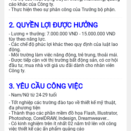
cáo khác của Công ty.
- Thực hiện theo sự phân công của Trưởng bộ phận.
2. QUYỀN LỢI ĐƯỢC HƯỞNG
- Lương + thưởng: 7.000.000 VND - 15.000.000 VND
tùy theo năng lực.
- Các chế độ phúc lợi khác theo quy định của luật lao
động.
- Môi trường làm việc năng động, trẻ trung, thoải mái.
- Được tiếp cận với thị trường bất động sản, có cơ hội
đầu tư, mua nhà với giá ưu đãi dành cho nhân viên
Công ty.
3. YÊU CẦU CÔNG VIỆC
- Nam/Nữ từ 24-29 tuổi
- Tốt nghiệp các trường đào tạo về thiết kế mỹ thuật,
đa phương tiện
- Thành thạo các phần mềm đồ họa Flash, Illustrator,
Photoshop, CorelDRAW, Indesign, Dreamweaver…
- Có kinh nghiệm trên ít nhất 02 năm trở lên với công
việc thiết kế các ấn phẩm quảng cáo