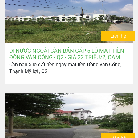
Liên hệ
ĐI NƯỚC NGOÀI CẦN BÁN GẤP 5 LÔ MẶT TIỀN
ĐỒNG VĂN CỐNG - Q2 - GIÁ 22 TRIỆU/2, CAM
KẾT MỀM NHẤT THỊ TRƯỜNG
Cần bán 5 lô đất nền ngay mặt tiền Đồng văn Cống,
Thạnh Mỹ lợi , Q2