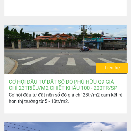
Liên hệ
CƠ HỘI ĐẦU TƯ ĐẤT SỔ ĐỎ PHÚ HỮU Q9 GIÁ
CHỈ 23TRIỆU/M2 CHIẾT KHẤU 100 - 200TR/SP
Cơ hội đầu tư đất nền sổ đỏ giá chỉ 23tr/m2 cam kết rẻ
hơn thị trường từ 5 - 10tr/m2.