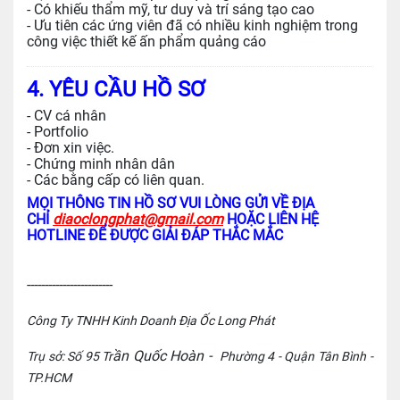
- Có khiếu thẩm mỹ, tư duy và trí sáng tạo cao
- Ưu tiên các ứng viên đã có nhiều kinh nghiệm trong
công việc thiết kế ấn phẩm quảng cáo
4. YÊU CẦU HỒ SƠ
- CV cá nhân
- Portfolio
- Đơn xin việc.
- Chứng minh nhân dân
- Các bằng cấp có liên quan.
MỌI THÔNG TIN HỒ SƠ VUI LÒNG GỬI VỀ ĐỊA
CHỈ
diaoclongphat@gmail.com
HOẶC LIÊN HỆ
HOTLINE ĐỂ ĐƯỢC GIẢI ĐÁP THẮC MẮC
------------------------
Công Ty TNHH Kinh Doanh Địa Ốc Long Phát
ần Quốc Hoàn -
Trụ sở: Số 95 Tr
Phường 4 - Quận Tân Bình -
TP.HCM