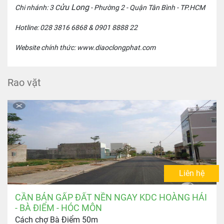
ửu Long
Chi nhánh: 3 C
- Phường 2 - Quận Tân Bình - TP.HCM
Hotline:
028 3816 6868
& 0901 8888 22
Website chính thức: www.diaoclongphat.com
Rao vặt
Liên hệ
CẦN BÁN GẤP ĐẤT NỀN NGAY KDC HOÀNG HẢI
- BÀ ĐIỂM - HÓC MÔN
Cách chợ Bà Điểm 50m