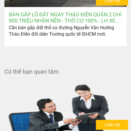
Liên hệ
BÁN GẤP LÔ ĐẤT NGAY THẢO ĐIỀN QUẬN 2 CHỈ
900 TRIỆU NHẬN NỀN - THỔ CƯ 100% - LH XEM
ĐẤT: 0903.346.674
Cần bán gấp đất thổ cư đường Nguyễn Văn Hưởng
Thảo Điền đối diện Trường quốc tế ISHCM mới.
Có thể bạn quan tâm
Liên hệ