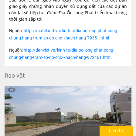
giao giấy chứng nhận quyền sử dụng đất của các dự án
còn lại sẽ tiếp tục được Địa Ốc Long Phát triển khai trong
thời gian sắp tới.
Nguồn:
https://cafeland.vn/tin-tuc/dia-oc-long-phat-cong-
chung-hang-tram-so-do-cho-khach-hang-79351.html
Nguồn:
http://danviet.vn/kinh-te/dia-oc-long-phat-cong-
chung-hang-tram-so-do-cho-khach-hang-972461.html
Rao vặt
Liên hệ