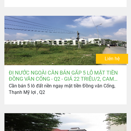
Liên hệ
ĐI NƯỚC NGOÀI CẦN BÁN GẤP 5 LÔ MẶT TIỀN
ĐỒNG VĂN CỐNG - Q2 - GIÁ 22 TRIỆU/2, CAM
KẾT MỀM NHẤT THỊ TRƯỜNG
Cần bán 5 lô đất nền ngay mặt tiền Đồng văn Cống,
Thạnh Mỹ lợi , Q2