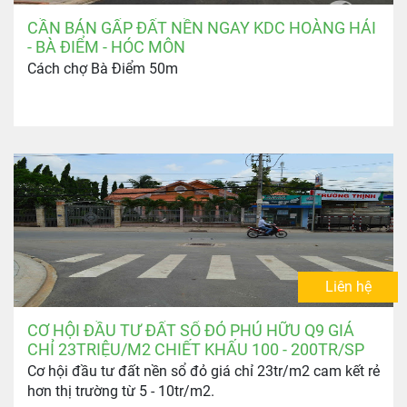
CẦN BÁN GẤP ĐẤT NỀN NGAY KDC HOÀNG HẢI
- BÀ ĐIỂM - HÓC MÔN
Cách chợ Bà Điểm 50m
Liên hệ
CƠ HỘI ĐẦU TƯ ĐẤT SỔ ĐỎ PHÚ HỮU Q9 GIÁ
CHỈ 23TRIỆU/M2 CHIẾT KHẤU 100 - 200TR/SP
Cơ hội đầu tư đất nền sổ đỏ giá chỉ 23tr/m2 cam kết rẻ
hơn thị trường từ 5 - 10tr/m2.