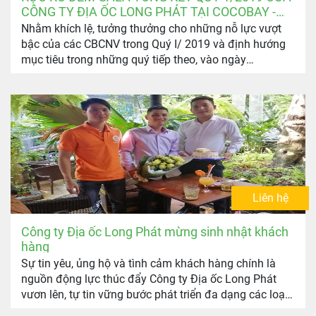
CÔNG TY ĐỊA ỐC LONG PHÁT TẠI COCOBAY -
ĐÀ NẴNG
Nhằm khích lệ, tưởng thưởng cho những nỗ lực vượt
bậc của các CBCNV trong Quý I/ 2019 và định hướng
mục tiêu trong những quý tiếp theo, vào ngày
23/5/2019 vừa qua, Công ty Địa Ốc Long Phát đã long
trọng tổ chức Lễ tổng kết hoạt động kinh doanh Quý I
và kế hoạch phát triển dự án kinh doanh Quý II và III
năm 2019 với chủ đề “Đêm hội tụ – Kết nối sức mạnh”
được diễn ra tại CocoBay – Đà Nẵng, đánh dấu một
chặng đường phát triển và gặt hái nhiều thành công
của Long Phát.
Liên hệ
Công ty Địa ốc Long Phát mừng sinh nhật khách
hàng
Sự tin yêu, ủng hộ và tình cảm khách hàng chính là
nguồn động lực thúc đẩy Công ty Địa ốc Long Phát
vươn lên, tự tin vững bước phát triển đa dạng các loại
hình sản phẩm bất động sản tiềm năng phục vụ cho