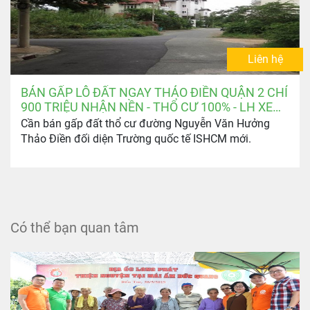
Liên hệ
BÁN GẤP LÔ ĐẤT NGAY THẢO ĐIỀN QUẬN 2 CHỈ
900 TRIỆU NHẬN NỀN - THỔ CƯ 100% - LH XEM
ĐẤT: 0903.346.674
Cần bán gấp đất thổ cư đường Nguyễn Văn Hưởng
Thảo Điền đối diện Trường quốc tế ISHCM mới.
Có thể bạn quan tâm