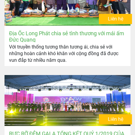
Liên hệ
Địa Ốc Long Phát chia sẻ tình thương với mái ấm
Đức Quang
Với truyền thống tương thân tương ái, chia sẻ với
những hoàn cảnh khó khăn với cộng đồng đã được
vun đắp từ nhiều năm qua.
Liên hệ
RỰC RỠ ĐÊM GALA TỔNG KẾT QUÝ 1/2019 CỦA