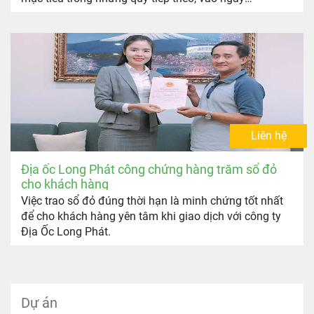
23/5/2019 vừa qua, Công ty Địa Ốc Long Phát đã long
trọng tổ chức Lễ tổng kết hoạt động kinh doanh Quý I
và kế hoạch phát triển dự án kinh doanh Quý II và III
năm 2019 với chủ đề “Đêm hội tụ – Kết nối sức mạnh”
được diễn ra tại CocoBay – Đà Nẵng, đánh dấu một
chặng đường phát triển và gặt hái nhiều thành công
của Long Phát.
Liên hệ
Địa ốc Long Phát công chứng hàng trăm sổ đỏ
cho khách hàng
Việc trao sổ đỏ đúng thời hạn là minh chứng tốt nhất
để cho khách hàng yên tâm khi giao dịch với công ty
Địa Ốc Long Phát.
Dự án