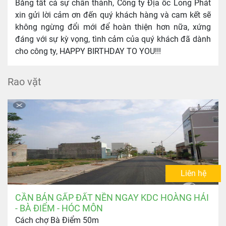
Bằng tất cả sự chân thành, Công ty Địa ốc Long Phát
xin gửi lời cảm ơn đến quý khách hàng và cam kết sẽ
không ngừng đổi mới để hoàn thiện hơn nữa, xứng
đáng với sự kỳ vọng, tình cảm của quý khách đã dành
cho công ty, HAPPY BIRTHDAY TO YOU!!!
Rao vặt
Liên hệ
CẦN BÁN GẤP ĐẤT NỀN NGAY KDC HOÀNG HẢI
- BÀ ĐIỂM - HÓC MÔN
Cách chợ Bà Điểm 50m