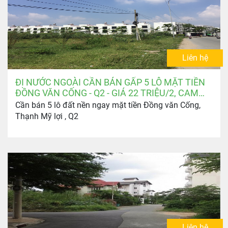
Liên hệ
ĐI NƯỚC NGOÀI CẦN BÁN GẤP 5 LÔ MẶT TIỀN
ĐỒNG VĂN CỐNG - Q2 - GIÁ 22 TRIỆU/2, CAM
KẾT MỀM NHẤT THỊ TRƯỜNG
Cần bán 5 lô đất nền ngay mặt tiền Đồng văn Cống,
Thạnh Mỹ lợi , Q2
Liên hệ