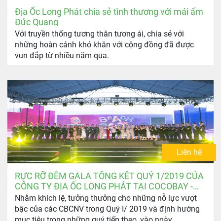
Địa Ốc Long Phát chia sẻ tình thương với mái ấm
Đức Quang
Với truyền thống tương thân tương ái, chia sẻ với
những hoàn cảnh khó khăn với cộng đồng đã được
vun đắp từ nhiều năm qua.
Liên hệ
RỰC RỠ ĐÊM GALA TỔNG KẾT QUÝ 1/2019 CỦA
CÔNG TY ĐỊA ỐC LONG PHÁT TẠI COCOBAY -
ĐÀ NẴNG
Nhằm khích lệ, tưởng thưởng cho những nỗ lực vượt
bậc của các CBCNV trong Quý I/ 2019 và định hướng
mục tiêu trong những quý tiếp theo, vào ngày