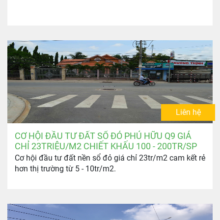
Liên hệ
CƠ HỘI ĐẦU TƯ ĐẤT SỔ ĐỎ PHÚ HỮU Q9 GIÁ
CHỈ 23TRIỆU/M2 CHIẾT KHẤU 100 - 200TR/SP
Cơ hội đầu tư đất nền sổ đỏ giá chỉ 23tr/m2 cam kết rẻ
hơn thị trường từ 5 - 10tr/m2.