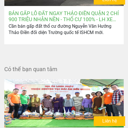
BÁN GẤP LÔ ĐẤT NGAY THẢO ĐIỀN QUẬN 2 CHỈ
900 TRIỆU NHẬN NỀN - THỔ CƯ 100% - LH XEM
ĐẤT: 0903.346.674
Cần bán gấp đất thổ cư đường Nguyễn Văn Hưởng
Thảo Điền đối diện Trường quốc tế ISHCM mới.
Có thể bạn quan tâm
Liên hệ