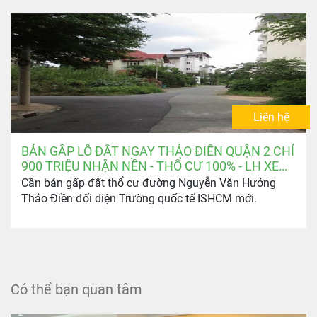
Liên hệ
BÁN GẤP LÔ ĐẤT NGAY THẢO ĐIỀN QUẬN 2 CHỈ
900 TRIỆU NHẬN NỀN - THỔ CƯ 100% - LH XEM
ĐẤT: 0903.346.674
Cần bán gấp đất thổ cư đường Nguyễn Văn Hưởng
Thảo Điền đối diện Trường quốc tế ISHCM mới.
Có thể bạn quan tâm