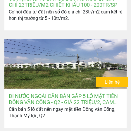
CHỈ 23TRIỆU/M2 CHIẾT KHẤU 100 - 200TR/SP
Cơ hội đầu tư đất nền sổ đỏ giá chỉ 23tr/m2 cam kết rẻ
hơn thị trường từ 5 - 10tr/m2.
Liên hệ
ĐI NƯỚC NGOÀI CẦN BÁN GẤP 5 LÔ MẶT TIỀN
ĐỒNG VĂN CỐNG - Q2 - GIÁ 22 TRIỆU/2, CAM
KẾT MỀM NHẤT THỊ TRƯỜNG
Cần bán 5 lô đất nền ngay mặt tiền Đồng văn Cống,
Thạnh Mỹ lợi , Q2