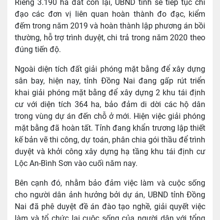
Riêng 3.190 ha đất còn lại, UBND tỉnh sẽ tiếp tục chỉ
đạo các đơn vị liên quan hoàn thành đo đạc, kiểm
đếm trong năm 2019 và hoàn thành lập phương án bồi
thường, hỗ trợ trình duyệt, chi trả trong năm 2020 theo
đúng tiến độ.
Ngoài diện tích đất giải phóng mặt bằng để xây dựng
sân bay, hiện nay, tỉnh Đồng Nai đang gấp rút triển
khai giải phóng mặt bằng để xây dựng 2 khu tái định
cư với diện tích 364 ha, bảo đảm di dời các hộ dân
trong vùng dự án đến chỗ ở mới. Hiện việc giải phóng
mặt bằng đã hoàn tất. Tỉnh đang khẩn trương lập thiết
kế bản vẽ thi công, dự toán, phân chia gói thầu để trình
duyệt và khởi công xây dựng hạ tầng khu tái định cư
Lộc An-Bình Sơn vào cuối năm nay.
Bên cạnh đó, nhằm bảo đảm việc làm và cuộc sống
cho người dân ảnh hưởng bởi dự án, UBND tỉnh Đồng
Nai đã phê duyệt đề án đào tạo nghề, giải quyết việc
làm và tổ chức lại cuộc sống của người dân với tổng