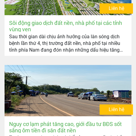
Liên hệ
Sôi động giao dịch đất nền, nhà phố tại các tỉnh
vùng ven
Sau thời gian dài chịu ảnh hưởng của làn sóng dịch
bệnh lần thứ 4, thị trường đất nền, nhà phố tại nhiều
tỉnh phía Nam đang đón nhận những dấu hiệu tăng
trưởng tích cực, rở thành phân khúc hút nhà đầu tư
hậu Covid-19.
Liên hệ
Nguy cơ lạm phát tăng cao, giới đầu tư BĐS sốt
sắng ôm tiền đi săn đất nền