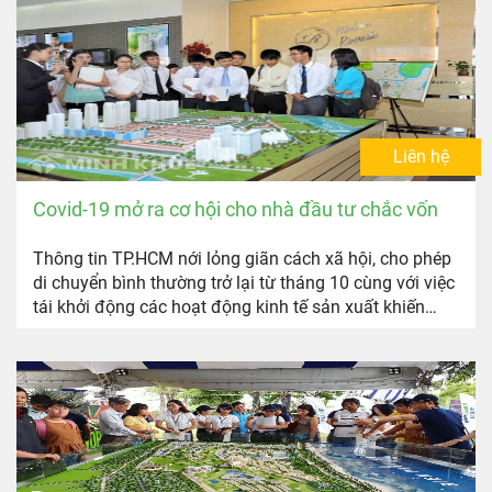
Liên hệ
Covid-19 mở ra cơ hội cho nhà đầu tư chắc vốn
Thông tin TP.HCM nới lỏng giãn cách xã hội, cho phép
di chuyển bình thường trở lại từ tháng 10 cùng với việc
tái khởi động các hoạt động kinh tế sản xuất khiến
nhiều đầu tư BĐS rục rịch trở lại thị trường.