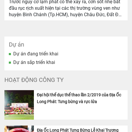
Trước nguy cơ lạm phát có thể xảy ra, cơn sốt nhẹ bắt
đầu rục rịch xuất hiện tại các thị trường vùng ven như
huyện Bình Chánh (Tp.HCM), huyện Châu Đức, Đất Đỏ
(Bà Rịa – Vũng Tàu)… trong đó những sản phẩm đất
nền dao động từ 1-2 tỷ đồng vẫn giữ sức hút lớn.
Dự án
Dự án đang triển khai
Dự án sắp triển khai
HOẠT ĐỘNG CÔNG TY
Đại hội thể dục thể thao lần 2/2019 của Địa Ốc
Long Phát: Tưng bừng và rực lửa
Địa Ốc Long Phát Tưng Bừng Lễ Khai Trương