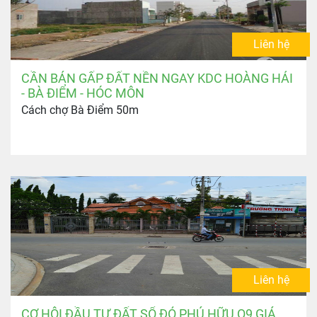
Liên hệ
CẦN BÁN GẤP ĐẤT NỀN NGAY KDC HOÀNG HẢI
- BÀ ĐIỂM - HÓC MÔN
Cách chợ Bà Điểm 50m
Liên hệ
CƠ HỘI ĐẦU TƯ ĐẤT SỔ ĐỎ PHÚ HỮU Q9 GIÁ