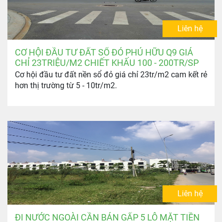
Liên hệ
CƠ HỘI ĐẦU TƯ ĐẤT SỔ ĐỎ PHÚ HỮU Q9 GIÁ
CHỈ 23TRIỆU/M2 CHIẾT KHẤU 100 - 200TR/SP
Cơ hội đầu tư đất nền sổ đỏ giá chỉ 23tr/m2 cam kết rẻ
hơn thị trường từ 5 - 10tr/m2.
Liên hệ
ĐI NƯỚC NGOÀI CẦN BÁN GẤP 5 LÔ MẶT TIỀN