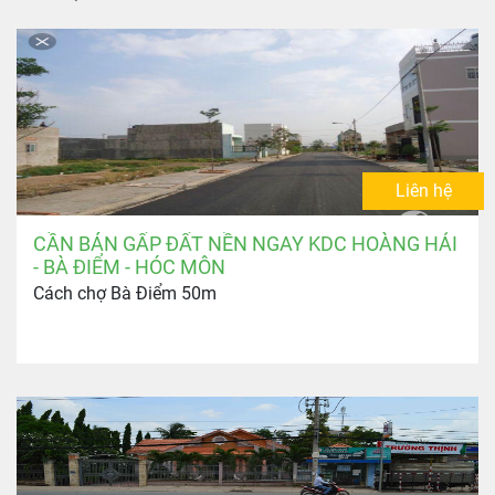
Liên hệ
CẦN BÁN GẤP ĐẤT NỀN NGAY KDC HOÀNG HẢI
- BÀ ĐIỂM - HÓC MÔN
Cách chợ Bà Điểm 50m