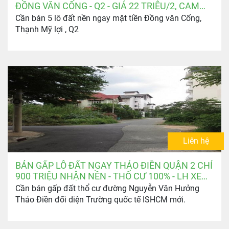
ĐỒNG VĂN CỐNG - Q2 - GIÁ 22 TRIỆU/2, CAM
KẾT MỀM NHẤT THỊ TRƯỜNG
Cần bán 5 lô đất nền ngay mặt tiền Đồng văn Cống,
Thạnh Mỹ lợi , Q2
Liên hệ
BÁN GẤP LÔ ĐẤT NGAY THẢO ĐIỀN QUẬN 2 CHỈ
900 TRIỆU NHẬN NỀN - THỔ CƯ 100% - LH XEM
ĐẤT: 0903.346.674
Cần bán gấp đất thổ cư đường Nguyễn Văn Hưởng
Thảo Điền đối diện Trường quốc tế ISHCM mới.