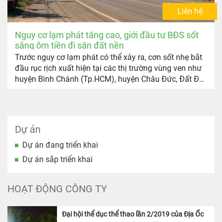
Liên hệ
Nguy cơ lạm phát tăng cao, giới đầu tư BĐS sốt
sắng ôm tiền đi săn đất nền
Trước nguy cơ lạm phát có thể xảy ra, cơn sốt nhẹ bắt
đầu rục rịch xuất hiện tại các thị trường vùng ven như
huyện Bình Chánh (Tp.HCM), huyện Châu Đức, Đất Đỏ
(Bà Rịa – Vũng Tàu)… trong đó những sản phẩm đất
nền dao động từ 1-2 tỷ đồng vẫn giữ sức hút lớn.
Dự án
Dự án đang triển khai
Dự án sắp triển khai
HOẠT ĐỘNG CÔNG TY
Đại hội thể dục thể thao lần 2/2019 của Địa Ốc