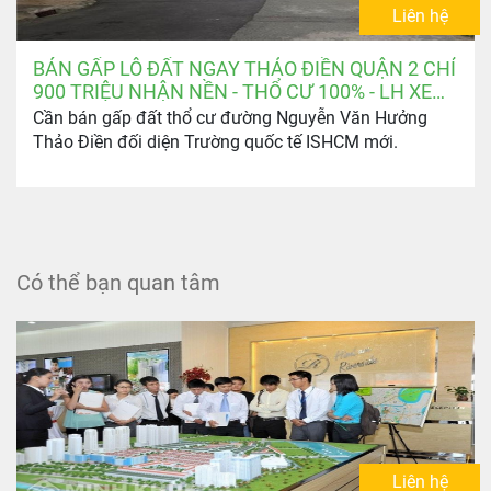
Liên hệ
BÁN GẤP LÔ ĐẤT NGAY THẢO ĐIỀN QUẬN 2 CHỈ
900 TRIỆU NHẬN NỀN - THỔ CƯ 100% - LH XEM
ĐẤT: 0903.346.674
Cần bán gấp đất thổ cư đường Nguyễn Văn Hưởng
Thảo Điền đối diện Trường quốc tế ISHCM mới.
Có thể bạn quan tâm
Liên hệ