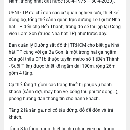
Nam, thống nhất đất nước (30-4-1975 – 30-4-2020).
UBND TP đã chỉ đạo các cơ quan nghiên cứu, thiết kế
đồng bộ, tổng thể cảnh quan trục đường Lê Lợi từ Nhà
hát TP đến chợ Bến Thành, trong đó sẽ tái lập lại Công
viên Lam Sơn (trước Nhà hát TP) như trước đây.
Ban quản lý Đường sắt đô thị TP.HCM cho biết ga Nhà
hát TP cùng với ga Ba Son là một trong hai ga ngầm
của gói thầu CP1b thuộc tuyến metro số 1 (Bến Thành
- Suối Tiên) được thiết kế ngầm dài 190m, rộng 26m,
gồm 4 tầng.
Cụ thể, tầng 1 gồm các trang thiết bị phục vụ hành
khách (sảnh đợi, máy bán vé, cổng thu phí tự động…),
phòng hướng dẫn thông tin cho hành khách.
Tầng 2 là sân ga, nơi có tàu dừng, đỗ để đón và trả
khách.
Tầng 3 là tầng trang thiết bị cho nhân viên ga, trung