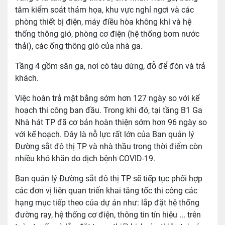
tâm kiểm soát thảm họa, khu vực nghỉ ngơi và các
phòng thiết bị điện, máy điều hòa không khí và hệ
thống thông gió, phòng cơ điện (hệ thống bơm nước
thải), các ống thông gió của nhà ga.
Tầng 4 gồm sân ga, nơi có tàu dừng, đỗ để đón và trả
khách.
Việc hoàn trả mặt bằng sớm hơn 127 ngày so với kế
hoạch thi công ban đầu. Trong khi đó, tại tầng B1 Ga
Nhà hát TP đã cơ bản hoàn thiện sớm hơn 96 ngày so
với kế hoạch. Đây là nỗ lực rất lớn của Ban quản lý
Đường sắt đô thị TP và nhà thầu trong thời điểm còn
nhiều khó khăn do dịch bệnh COVID-19.
Ban quản lý Đường sắt đô thị TP sẽ tiếp tục phối hợp
các đơn vị liên quan triển khai tăng tốc thi công các
hạng mục tiếp theo của dự án như: lắp đặt hệ thống
đường ray, hệ thống cơ điện, thông tin tín hiệu ... trên