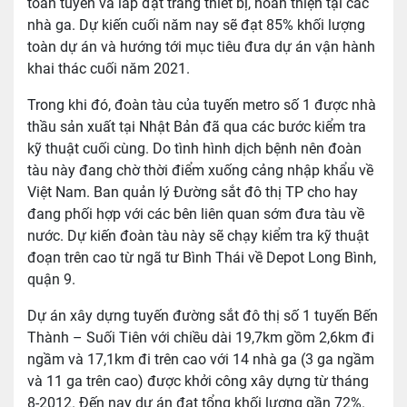
toàn tuyến và lắp đặt trang thiết bị, hoàn thiện tại các
nhà ga. Dự kiến cuối năm nay sẽ đạt 85% khối lượng
toàn dự án và hướng tới mục tiêu đưa dự án vận hành
khai thác cuối năm 2021.
Trong khi đó, đoàn tàu của tuyến metro số 1 được nhà
thầu sản xuất tại Nhật Bản đã qua các bước kiểm tra
kỹ thuật cuối cùng. Do tình hình dịch bệnh nên đoàn
tàu này đang chờ thời điểm xuống cảng nhập khẩu về
Việt Nam. Ban quản lý Đường sắt đô thị TP cho hay
đang phối hợp với các bên liên quan sớm đưa tàu về
nước. Dự kiến đoàn tàu này sẽ chạy kiểm tra kỹ thuật
đoạn trên cao từ ngã tư Bình Thái về Depot Long Bình,
quận 9.
Dự án xây dựng tuyến đường sắt đô thị số 1 tuyến Bến
Thành – Suối Tiên với chiều dài 19,7km gồm 2,6km đi
ngầm và 17,1km đi trên cao với 14 nhà ga (3 ga ngầm
và 11 ga trên cao) được khởi công xây dựng từ tháng
8-2012. Đến nay dự án đạt tổng khối lượng gần 72%.