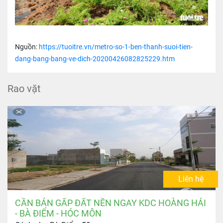
Nguồn:
https://tuoitre.vn/metro-so-1-ben-thanh-suoi-tien-
dang-bang-bang-ve-dich-20200426082825229.htm
Rao vặt
Liên hệ
CẦN BÁN GẤP ĐẤT NỀN NGAY KDC HOÀNG HẢI
- BÀ ĐIỂM - HÓC MÔN