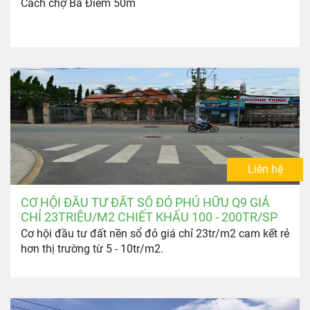
Cách chợ Bà Điểm 50m
Liên hệ
CƠ HỘI ĐẦU TƯ ĐẤT SỔ ĐỎ PHÚ HỮU Q9 GIÁ
CHỈ 23TRIỆU/M2 CHIẾT KHẤU 100 - 200TR/SP
Cơ hội đầu tư đất nền sổ đỏ giá chỉ 23tr/m2 cam kết rẻ
hơn thị trường từ 5 - 10tr/m2.