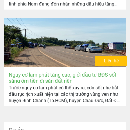
tỉnh phía Nam đang đón nhận những dấu hiệu tăng
trưởng tích cực, rở thành phân khúc hút nhà đầu tư
hậu Covid-19.
Liên hệ
Nguy cơ lạm phát tăng cao, giới đầu tư BĐS sốt
sắng ôm tiền đi săn đất nền
Trước nguy cơ lạm phát có thể xảy ra, cơn sốt nhẹ bắt
đầu rục rịch xuất hiện tại các thị trường vùng ven như
huyện Bình Chánh (Tp.HCM), huyện Châu Đức, Đất Đỏ
(Bà Rịa – Vũng Tàu)… trong đó những sản phẩm đất
nền dao động từ 1-2 tỷ đồng vẫn giữ sức hút lớn.
Dự án