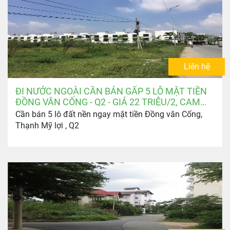
Liên hệ
ĐI NƯỚC NGOÀI CẦN BÁN GẤP 5 LÔ MẶT TIỀN
ĐỒNG VĂN CỐNG - Q2 - GIÁ 22 TRIỆU/2, CAM
KẾT MỀM NHẤT THỊ TRƯỜNG
Cần bán 5 lô đất nền ngay mặt tiền Đồng văn Cống,
Thạnh Mỹ lợi , Q2