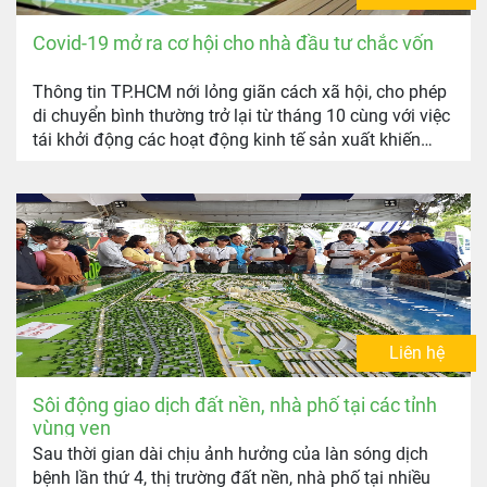
Covid-19 mở ra cơ hội cho nhà đầu tư chắc vốn
Thông tin TP.HCM nới lỏng giãn cách xã hội, cho phép
di chuyển bình thường trở lại từ tháng 10 cùng với việc
tái khởi động các hoạt động kinh tế sản xuất khiến
nhiều đầu tư BĐS rục rịch trở lại thị trường.
Liên hệ
Sôi động giao dịch đất nền, nhà phố tại các tỉnh
vùng ven
Sau thời gian dài chịu ảnh hưởng của làn sóng dịch
bệnh lần thứ 4, thị trường đất nền, nhà phố tại nhiều