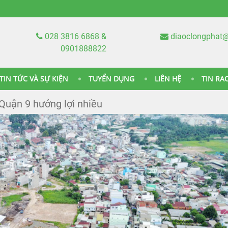
028 3816 6868 &
diaoclongphat
0901888822
TIN TỨC VÀ SỰ KIỆN
TUYỂN DỤNG
LIÊN HỆ
TIN RA
Quận 9 hưởng lợi nhiều