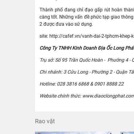
Thành phố đang chỉ đạo gấp rút hoàn thàn
càng tốt. Những vấn đề phức tạp giao thông 
2 được đưa vào sử dụng.
site: http://cafef.vn/vanh-dai-2-tphcm-khe
Công Ty TNHH Kinh Doanh Địa Ốc Long Phá
Trụ sở: Số 95 Tr
ần Quốc Hoàn -
Phường 4 - 
Chi nhánh: 3 C
ửu Long
- Phường 2 - Quận Tâ
Hotline:
028 3816 6868
& 0901 8888 22
Website chính thức: www.diaoclongphat.co
Rao vặt