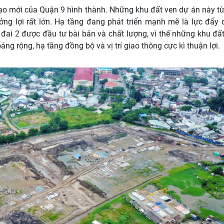
ạo mới của Quận 9 hình thành. Những khu đất ven dự án này t
ng lợi rất lớn. Hạ tầng đang phát triển mạnh mẽ là lực đẩy
 đai 2 được đầu tư bài bản và chất lượng, vì thế những khu đấ
ng rộng, hạ tầng đồng bộ và vị trí giao thông cực kì thuận lợi.