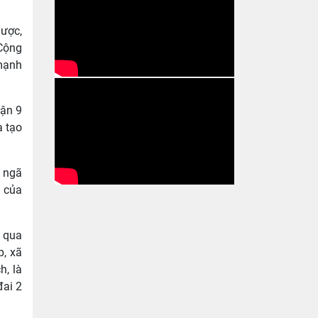
lược,
 Cộng
 mạnh
uận 9
à tạo
o ngã
t của
i qua
p, xã
h, là
đai 2