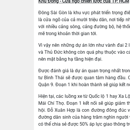
Khu Đông - Cửa ngõ chiến lược của TP. HCM
Đông Sài Gòn là khu vực phát triển trọng điể
là cửa ngõ của cả mười triệu dân, nơi tiếp
với nhiều cảng sông, cảng đường bộ, hệ thố
mẽ trong khoản thời gian tới.
Vì vậy nên những dự án lớn như vành đai 2 là
và Thủ Đức không còn quá phụ thuộc vào các
nên mặt bằng hạ tầng hiện đại.
Được đánh giá là dự án quan trọng nhất tron
tư Bình Thái sẽ được quan tâm hàng đầu. C
Quận 9. Đoạn 1 khi hoàn thành sẽ giúp kết n
Hiện tại, các luồng xe từ Quốc lộ 1 hay Xa
Mái Chí Thọ. Đoạn 1 kết nối sẽ giúp giảm th
hội. Đỗ Xuân Hợp là con đường đông đúc và 
đường dân sinh của hàng trăm nghìn người v
có thể chia sẻ được 50% áp lực giao thông t