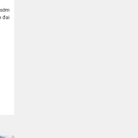
 sớm
h đai