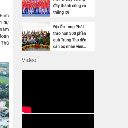
đầy thành công và
thắng lợi
 Bình
 4 dự
Địa Ốc Long Phát
, nằm
trao hơn 300 phần
 đoạn
quà Trung Thu đến
 Thủ
cán bộ nhân viên
công ty
Video