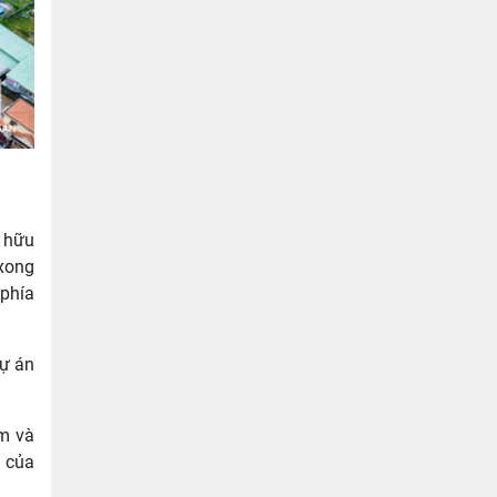
ở hữu
 xong
 phía
dự án
km và
m của