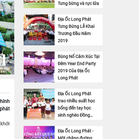
Tưng bừng và rực lửa
Địa Ốc Long Phát
Tưng Bừng Lễ Khai
Trương Đầu Năm
2019
Bùng Nổ Cảm Xúc Tại
Đêm Year End Party
2019 Của Địa Ốc
Long Phát
Địa Ốc Long Phát
trao nhiều suất học
chính
bổng đến tay học
 phát
sinh nghèo Đồng
Tháp
 khởi
Địa Ốc Long Phát -
Một chặng đường