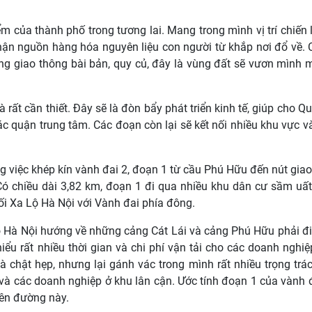
m của thành phố trong tương lai. Mang trong mình vị trí chiến 
 nhận nguồn hàng hóa nguyên liệu con người từ khắp nơi đổ về.
ng giao thông bài bản, quy củ, đây là vùng đất sẽ vươn mình
 rất cần thiết. Đây sẽ là đòn bẩy phát triển kinh tế, giúp cho Q
 quận trung tâm. Các đoạn còn lại sẽ kết nối nhiều khu vực v
g việc khép kín vành đai 2, đoạn 1 từ cầu Phú Hữu đến nút gia
ó chiều dài 3,82 km, đoạn 1 đi qua nhiều khu dân cư sầm uấ
ối Xa Lộ Hà Nội với Vành đai phía đông.
 Lộ Hà Nội hướng về những cảng Cát Lái và cảng Phú Hữu phải đ
iểu rất nhiều thời gian và chi phí vận tải cho các doanh nghiệ
chật hẹp, nhưng lại gánh vác trong mình rất nhiều trọng trác
à các doanh nghiệp ở khu lân cận. Ước tính đoạn 1 của vành 
rên đường này.