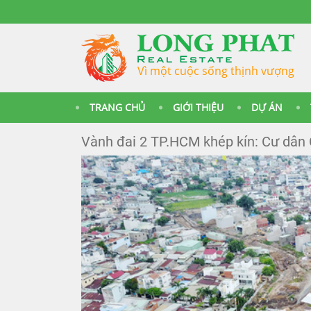
Vì một cuộc sống thịnh vượng
TRANG CHỦ
GIỚI THIỆU
DỰ ÁN
Vành đai 2 TP.HCM khép kín: Cư dân 