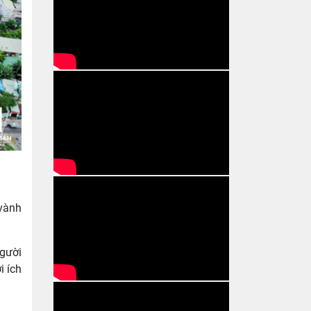
 vành
Người
i ích