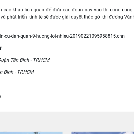
h các khâu liên quan để đưa các đoạn này vào thi công càng
và phát triển kinh tế sẽ được giải quyết tháo gỡ khi đường Vàn
p-kin-cu-dan-quan-9-huong-loi-nhieu-20190221095958815.chn
t
Quận Tân Bình - TP.HCM
n Bình - TP.HCM
m